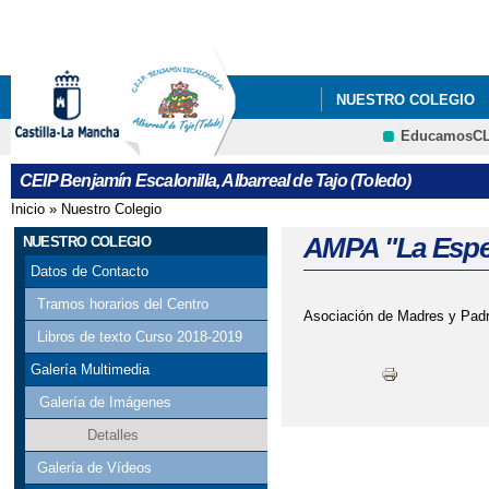
Pa
co
pri
NUESTRO COLEGIO
EducamosC
CRFP
CEIP Benjamín Escalonilla, Albarreal de Tajo (Toledo)
Inicio
»
Nuestro Colegio
Se encuentra usted aquí
AMPA "La Espe
NUESTRO COLEGIO
Datos de Contacto
Tramos horarios del Centro
Asociación de Madres y Pad
Libros de texto Curso 2018-2019
Galería Multimedia
Galería de Imágenes
Detalles
Galería de Vídeos