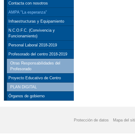
Contacta con nosotros
AMPA "La esperanza"
Infraestructuras y Equipamiento
N.C.O.F.C. (Convivencia y
Funcionamiento)
Personal Laboral 2018-2019
Profesorado del centro 2018-2019
Otras Responsabilidades del
Profesorado
Proyecto Educativo de Centro
PLAN DIGITAL
Órganos de gobierno
Protección de datos
Mapa del sit