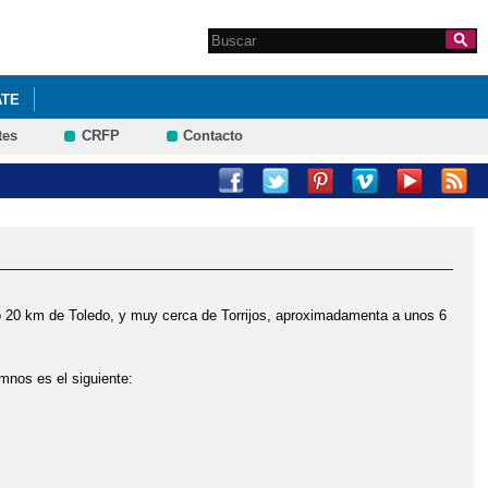
Search this site
Formulario de
búsqueda
ATE
tes
CRFP
Contacto
ólo 20 km de Toledo, y muy cerca de Torrijos, aproximadamenta a unos 6
mnos es el siguiente: