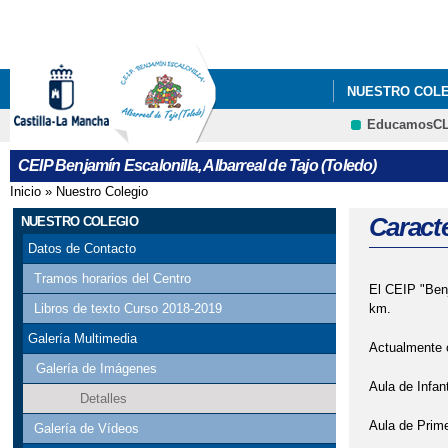
NUESTRO COL
EducamosC
CEIP Benjamín Escalonilla, Albarreal de Tajo (Toledo)
Inicio
»
Nuestro Colegio
Se encuentra usted aquí
Caracte
NUESTRO COLEGIO
Datos de Contacto
Tramos horarios del Centro
El CEIP "Benj
km.
Libros de texto Curso 2018-2019
Galería Multimedia
Actualmente c
Galería de Imágenes
Aula de Infant
Detalles
Aula de Prime
Galería de Vídeos