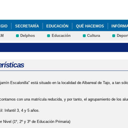
Pasar al
contenido
principal
EGIO
SECRETARÍA
EDUCACIÓN
QUÉ HACEMOS
INFÓRM
LM
Delphos
Educación
Cultura
Depor
rísticas
amín Escalonilla" está situado en la localidad de Albarreal de Tajo, a tan s
ontamos con una matrícula reducida, y por tanto, el agrupamiento de los alu
il: Infantil 3, 4 y 5 años.
r Nivel (1º, 2º y 3º de Educación Primaria)