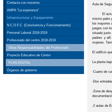
Contacta con nosotros
Aula de Segun
AMPA "La esperanza"
El actual ed
Infraestructuras y Equipamiento
mismo patio y
los mayores a
N.C.O.F.C. (Convivencia y Funcionamiento)
juegos con lo
Personal Laboral 2018-2019
situado justo
padres y allí
Profesorado del centro 2018-2019
mujeres. Tamb
Otras Responsabilidades del Profesorado
El edificio qu
Proyecto Educativo de Centro
La planta baj
PLAN DIGITAL
Órganos de gobierno
-Cuarto de ca
-Dos entradas
-Zona de desp
documentació
-2 aulas de Ed