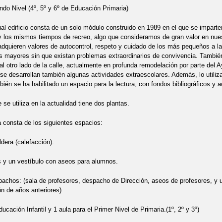
do Nivel (4º, 5º y 6º de Educación Primaria)
ificio consta de un solo módulo construido en 1989 en el que se imparten 
 los mismos tiempos de recreo, algo que consideramos de gran valor en nue
dquieren valores de autocontrol, respeto y cuidado de los más pequeños a la h
s mayores sin que existan problemas extraordinarios de convivencia. También 
 al otro lado de la calle, actualmente en profunda remodelación por parte de
 se desarrollan también algunas actividades extraescolares. Además, lo utiliz
ién se ha habilitado un espacio para la lectura, con fondos bibliográficos y a
e se utiliza en la actualidad tiene dos plantas.
a consta de los siguientes espacios:
ldera (calefacción).
 y un vestíbulo con aseos para alumnos.
achos: (sala de profesores, despacho de Dirección, aseos de profesores, y 
n de años anteriores)
ucación Infantil y 1 aula para el Primer Nivel de Primaria.(1º, 2º y 3º)