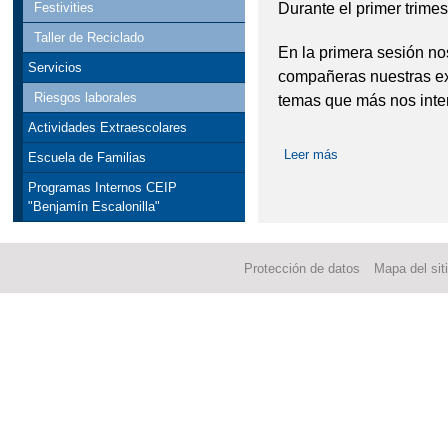
Durante el primer trimes
Festivities
Taller de Reciclado
En la primera sesión n
Servicios
compañeras nuestras exp
Riesgos laborales
temas que más nos inte
Actividades Extraescolares
Leer más
sobre Escuela de 
Escuela de Familias
Programas Internos CEIP
"Benjamín Escalonilla"
Protección de datos
Mapa del sit