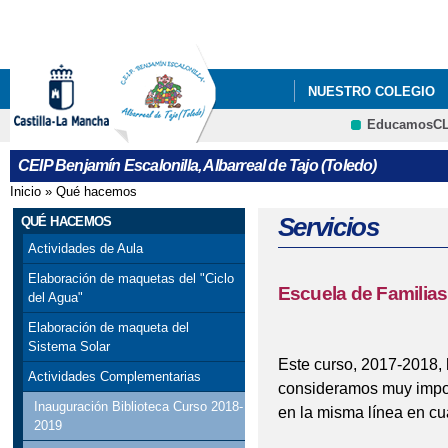
Pa
co
pri
NUESTRO COLEGIO
EducamosC
CRFP
CEIP Benjamín Escalonilla, Albarreal de Tajo (Toledo)
Inicio
»
Qué hacemos
Se encuentra usted aquí
Servicios
QUÉ HACEMOS
Actividades de Aula
Elaboración de maquetas del "Ciclo
Escuela de Familias
del Agua"
Elaboración de maqueta del
Sistema Solar
Este curso, 2017-2018, 
Actividades Complementarias
consideramos muy impor
Inauguración Biblioteca Curso 2018-
en la misma línea en cu
2019