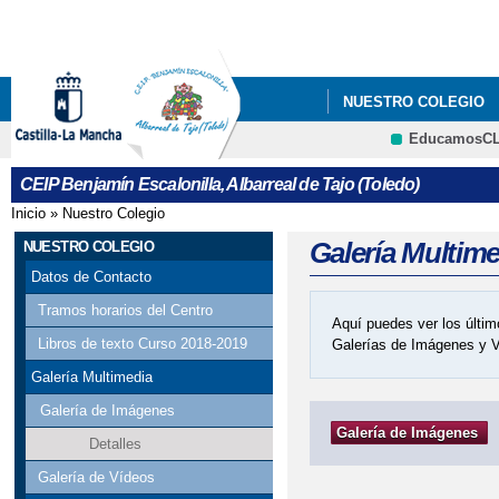
Pa
co
pri
NUESTRO COLEGIO
EducamosC
CRFP
CEIP Benjamín Escalonilla, Albarreal de Tajo (Toledo)
Inicio
»
Nuestro Colegio
Se encuentra usted aquí
Galería Multim
NUESTRO COLEGIO
Datos de Contacto
Tramos horarios del Centro
Aquí puedes ver los últim
Libros de texto Curso 2018-2019
Galerías de Imágenes y 
Galería Multimedia
Galería de Imágenes
Galería de Imágenes
Detalles
Galería de Vídeos