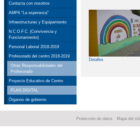
Contacta con nosotros
AMPA "La esperanza"
Infraestructuras y Equipamiento
N.C.O.F.C. (Convivencia y
Funcionamiento)
Personal Laboral 2018-2019
Profesorado del centro 2018-2019
Detalles
Otras Responsabilidades del
Profesorado
Proyecto Educativo de Centro
PLAN DIGITAL
Órganos de gobierno
Protección de datos
Mapa del sit