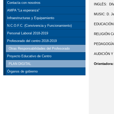
Contacta con nosotros
INGLÉS: Dña.
AMPA "La esperanza"
MUSIC: D. Je
Infraestructuras y Equipamiento
EDUCACIÓN F
N.C.O.F.C. (Convivencia y Funcionamiento)
Personal Laboral 2018-2019
RELIGIÓN CA
Profesorado del centro 2018-2019
PEDAGOGÍA T
Otras Responsabilidades del Profesorado
AUDICIÓN Y 
Proyecto Educativo de Centro
Orientadora
PLAN DIGITAL
Órganos de gobierno