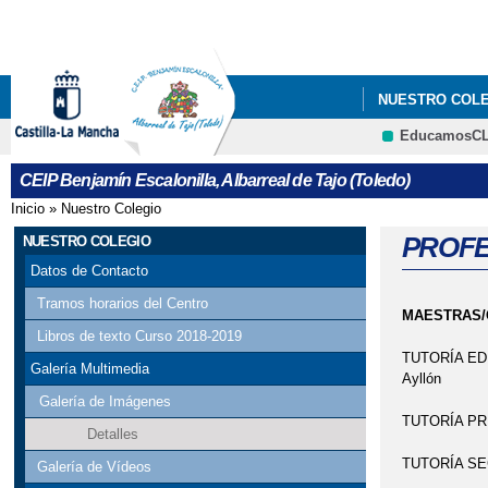
NUESTRO COL
EducamosC
CEIP Benjamín Escalonilla, Albarreal de Tajo (Toledo)
Inicio
»
Nuestro Colegio
Se encuentra usted aquí
PROFE
NUESTRO COLEGIO
Datos de Contacto
Tramos horarios del Centro
MAESTRAS/
Libros de texto Curso 2018-2019
TUTORÍA EDUC
Galería Multimedia
Ayllón
Galería de Imágenes
TUTORÍA PRIM
Detalles
TUTORÍA SEGU
Galería de Vídeos