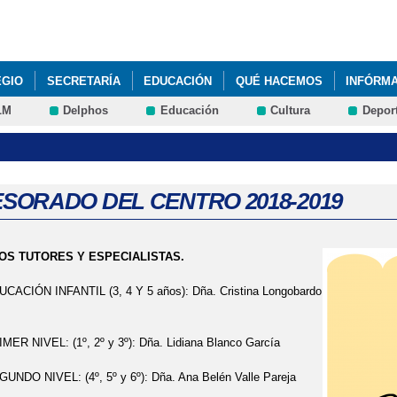
Pasar al
contenido
principal
EGIO
SECRETARÍA
EDUCACIÓN
QUÉ HACEMOS
INFÓRM
LM
Delphos
Educación
Cultura
Depor
SORADO DEL CENTRO 2018-2019
OS TUTORES Y ESPECIALISTAS.
ACIÓN INFANTIL (3, 4 Y 5 años): Dña. Cristina Longobardo
ER NIVEL: (1º, 2º y 3º): Dña. Lidiana Blanco García
NDO NIVEL: (4º, 5º y 6º): Dña. Ana Belén Valle Pareja